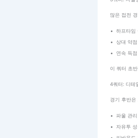
많은 접전 
하프타임 
상대 약점
연속 득점
이 쿼터 초반
4쿼터: 디테
경기 후반은 
파울 관리
자유투 
리바운드