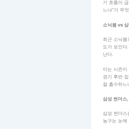
기 흐름이 
느냐”가 무
소닉붐 vs 
최근 소닉붐
도가 보인다
난다.
이는 시즌이 
경기 후반 
잘 흡수하느
삼성 썬더스,
삼성 썬더스는
농구는 눈에 