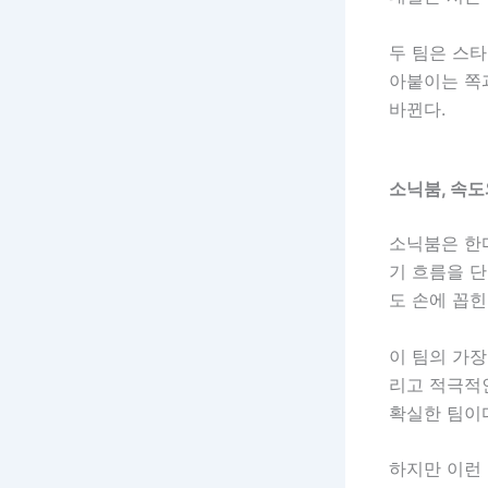
두 팀은 스타
아붙이는 쪽
바뀐다.
소닉붐, 속도
소닉붐은 한
기 흐름을 단
도 손에 꼽힌
이 팀의 가장
리고 적극적
확실한 팀이
하지만 이런 