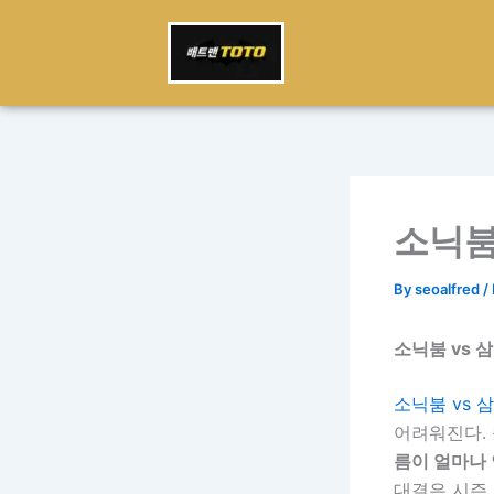
Skip
to
content
소닉붐
By
seoalfred
/
소닉붐 vs 
소닉붐 vs 
어려워진다.
름이 얼마나
대결은 시즌 