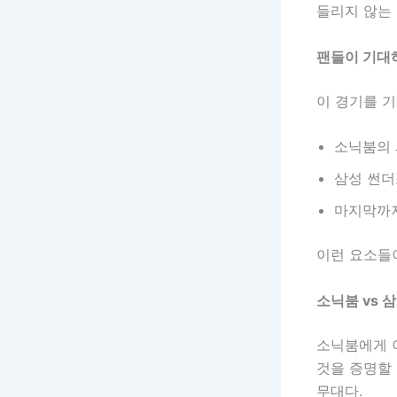
들리지 않는
팬들이 기대
이 경기를 기
소닉붐의 
삼성 썬더
마지막까지
이런 요소들
소닉붐 vs 
소닉붐에게 
것을 증명할
무대다.