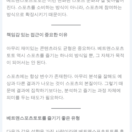
베트맨스포츠토토는 이런 변화된 스포츠 문화와 잘 맞아떨어
진다. 스포츠를 소비하는 방식이 아니라, 스포츠에 참여하는
방식으로 확장시키기 때문이다.
책임감 있는 접근이 중요한 이유
아무리 재미있는 콘텐츠라도 균형은 중요하다. 베트맨스포츠
토토 역시 스포츠를 즐기는 하나의 방식일 뿐, 그 자체가 목적
이 되어서는 안 된다.
스포츠에는 항상 변수가 존재한다. 아무리 분석을 잘해도 예
상과 다른 결과가 나오는 것이 스포츠의 본질이다. 그렇기 때
문에 결과에 집착하기보다는, 분석하고 즐기는 과정 자체에
의미를 두는 태도가 필요하다.
베트맨스포츠토토를 즐기기 좋은 유형
다음과 같은 성향을 가진 사람이라면 베트맨스포츠토토를 흥