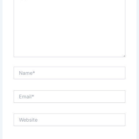
Name*
Email*
Website