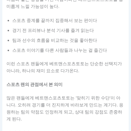
미롭게 느낄 가능성이 높다.
스포츠 중계를 끝까지 집중해서 보는 편이다
경기 전 프리뷰나 분석 기사를 즐겨 읽는다
팀과 선수의 흐름을 비교하는 것을 좋아한다
스포츠 이야기를 다른 사람들과 나누는 걸 즐긴다
이런 스포츠 팬들에게 베트맨스포츠토토는 단순한 선택지가
아니라, 하나의 재미 요소로 다가온다.
스포츠 팬의 관점에서 본 의미
많은 팬들에게 베트맨스포츠토토는 ‘맞히기 위한 수단’이 아
니다. 오히려 경기를 더 진지하게 바라보게 만드는 계기다. 응
원하는 팀의 약점도 인정하게 되고, 상대 팀의 강점도 존중하
게 된다.