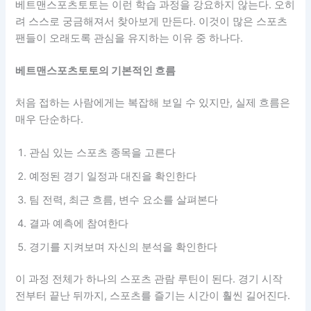
베트맨스포츠토토는 이런 학습 과정을 강요하지 않는다. 오히
려 스스로 궁금해져서 찾아보게 만든다. 이것이 많은 스포츠
팬들이 오래도록 관심을 유지하는 이유 중 하나다.
베트맨스포츠토토의 기본적인 흐름
처음 접하는 사람에게는 복잡해 보일 수 있지만, 실제 흐름은
매우 단순하다.
관심 있는 스포츠 종목을 고른다
예정된 경기 일정과 대진을 확인한다
팀 전력, 최근 흐름, 변수 요소를 살펴본다
결과 예측에 참여한다
경기를 지켜보며 자신의 분석을 확인한다
이 과정 전체가 하나의 스포츠 관람 루틴이 된다. 경기 시작
전부터 끝난 뒤까지, 스포츠를 즐기는 시간이 훨씬 길어진다.