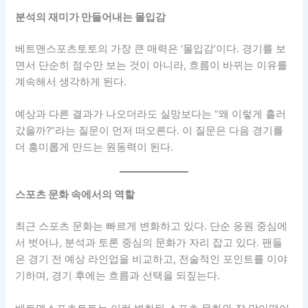
분석의 재미가 만들어내는 몰입감
베트맨스포츠토토의 가장 큰 매력은 ‘몰입감’이다. 경기를 보
면서 단순히 점수만 보는 것이 아니라, 흐름이 바뀌는 이유를
계속해서 생각하게 된다.
예상과 다른 결과가 나오더라도 실망보다는 “왜 이렇게 흘러
갔을까?”라는 질문이 먼저 떠오른다. 이 질문은 다음 경기를
더 흥미롭게 만드는 원동력이 된다.
스포츠 문화 속에서의 역할
최근 스포츠 문화는 빠르게 변화하고 있다. 단순 응원 중심에
서 벗어나, 분석과 토론 중심의 문화가 자리 잡고 있다. 팬들
은 경기 전 예상 라인업을 비교하고, 전술적인 포인트를 이야
기하며, 경기 후에는 흐름과 선택을 되짚는다.