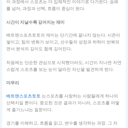
이 과정에서 스포츠는 더 입체적인 이야기로 다가온다. 승패
를 넘어, 과정과 선택, 흐름이 중심이 된다.
시간이 지날수록 깊어지는 재미
베트맨스포츠토토의 재미는 단기간에 끝나지 않는다. 시즌이
쌓이고, 팀의 변화가 보이고, 선수들의 성장과 하락이 반복되
면서 분석의 깊이도 함께 깊어진다.
처음에는 단순한 관심으로 시작했더라도, 시간이 지나면 자연
스럽게 스포츠를 보는 눈이 달라진 자신을 발견하게 된다.
마무리
베트맨스포츠토토
는스포츠를 사랑하는 사람들에게 하나의
선택지일 뿐이다. 중요한 것은 결과가 아니라, 스포츠를 어떻
게 즐기느냐는 질문이다.
경기를 이해하고, 흐름을 읽고, 변수를 생각하는 과정. 그 자