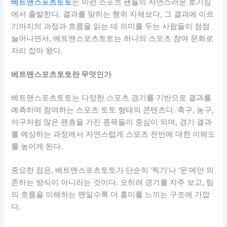
베트맨스포츠토토
는 이런 스포츠 팬들의 자연스러운 호기심
에서 출발한다. 결과를 맞히는 행위 자체보다, 그 결과에 이르
기까지의 과정과 흐름을 읽는 데 의미를 두는 사람들이 점점
늘어나면서, 베트맨스포츠토토는 하나의 스포츠 참여 문화로
자리 잡아 왔다.
베트맨스포츠토토란 무엇인가
베트맨스포츠토토는 다양한 스포츠 경기를 기반으로 결과를
예측하며 참여하는 스포츠 토토 형태의 콘텐츠다. 축구, 농구,
야구처럼 많은 팬층을 가진 종목들이 중심이 되며, 경기 결과
를 예상하는 과정에서 자연스럽게 스포츠 전반에 대한 이해도
를 높이게 된다.
중요한 점은, 베트맨스포츠토토가 단순히 ‘찍기’나 ‘운’에만 의
존하는 방식이 아니라는 것이다. 오히려 경기를 자주 보고, 팀
의 흐름을 이해하는 팬일수록 더 흥미를 느끼는 구조에 가깝
다.