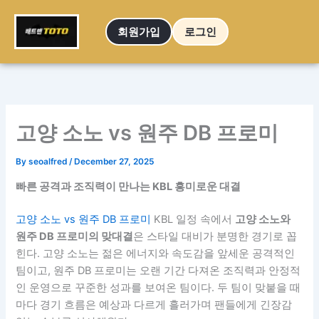
Skip
to
회원가입
로그인
content
고양 소노 vs 원주 DB 프로미
By
seoalfred
/
December 27, 2025
빠른 공격과 조직력이 만나는 KBL 흥미로운 대결
고양 소노 vs 원주 DB 프로미
KBL 일정 속에서
고양 소노와
원주 DB 프로미의 맞대결
은 스타일 대비가 분명한 경기로 꼽
힌다. 고양 소노는 젊은 에너지와 속도감을 앞세운 공격적인
팀이고, 원주 DB 프로미는 오랜 기간 다져온 조직력과 안정적
인 운영으로 꾸준한 성과를 보여온 팀이다. 두 팀이 맞붙을 때
마다 경기 흐름은 예상과 다르게 흘러가며 팬들에게 긴장감