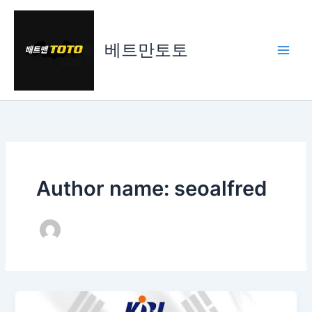
Skip
to
content
베트만토토
Author name: seoalfred