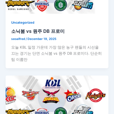
Uncategorized
소닉붐 vs 원주 DB 프로미
seoalfred
/
December 19, 2025
오늘 KBL 일정 가운데 가장 많은 농구 팬들의 시선을
끄는 경기는 단연 소닉붐 vs 원주 DB 프로미다. 단순히
팀 이름만