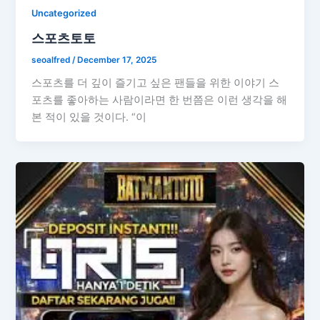
Uncategorized
스포츠토토
seoalfred
/
December 17, 2025
스포츠를 더 깊이 즐기고 싶은 팬들을 위한 이야기 스
포츠를 좋아하는 사람이라면 한 번쯤은 이런 생각을 해
본 적이 있을 것이다. “이