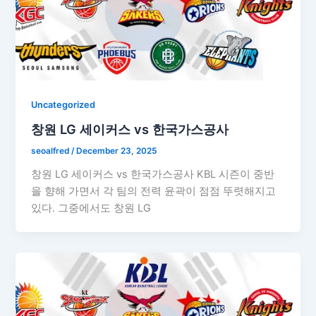
Uncategorized
창원 LG 세이커스 vs 한국가스공사
seoalfred
/
December 23, 2025
창원 LG 세이커스 vs 한국가스공사 KBL 시즌이 중반
을 향해 가면서 각 팀의 전력 윤곽이 점점 뚜렷해지고
있다. 그중에서도 창원 LG