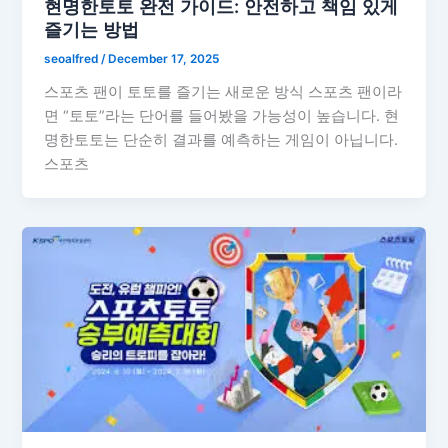
현명한토토 완전 가이드: 안전하고 책임 있게
즐기는 방법
seoalfred
/
December 17, 2025
스포츠 팬이 토토를 즐기는 새로운 방식 스포츠 팬이라
면 “토토”라는 단어를 들어봤을 가능성이 높습니다. 현
명한토토는 단순히 결과를 예측하는 게임이 아닙니다.
스포츠